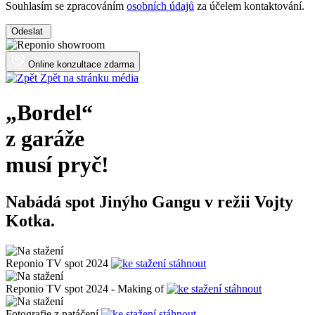
Souhlasím se zpracováním
osobních údajů
za účelem kontaktování.
Odeslat
Online konzultace zdarma
Zpět na stránku média
„Bordel“
z garáže
musí pryč!
Nabádá spot Jinýho Gangu v režii Vojty
Kotka.
Reponio TV spot 2024
stáhnout
Reponio TV spot 2024 - Making of
stáhnout
Fotografie z natáčení
stáhnout