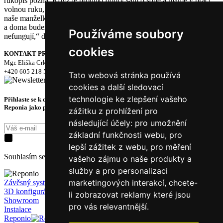
rukopis pozná. Když je produkt dobrý sám o sobě a máme v práci
volnou ruku, jde to s lehkostí. Jedinou ‚nevýhodou‘ je, že všechny
naše manželky tento systém na ‚bordel v garáži‘ po nás teď vyžadují
a doma budeme muset začít s úklidem. Žádné výmluvy už
Používáme soubory
nefungují,“ dodal Ondřej Hübl z Jinýho Gangu.
cookies
KONTAKT PRO MÉDIA
Mgr. Eliška Crkovská / mediální konzultant
+420 605 218 549, pearmedia.cz
Tato webová stránka používá
cookies a další sledovací
technologie ke zlepšení vašeho
Přihlaste se k odběru novinek a získejte exkluzivní tipy, slevy a akce ze světa
Reponia jako první.
zážitku z prohlížení pro
následující účely:
pro umožnění
Přihásit k odběru
základní funkčnosti webu
,
pro
lepší zážitek z webu
,
pro měření
Souhlasím se zpracováním
osobních údajů
za účelem kontaktování.
vašeho zájmu o naše produkty a
služby a pro personalizaci
marketingových interakcí
,
chcete-
Závěsný systém
3D konfigurátor
li zobrazovat reklamy které jsou
Showroom
pro vás relevantnější
.
Instalace
Reponio
Příslušenství
O Reponiu
Galerie
Blog