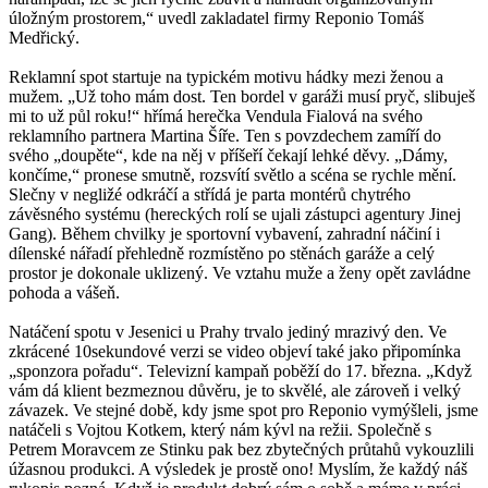
úložným prostorem,“ uvedl zakladatel firmy Reponio Tomáš
Medřický.
Reklamní spot startuje na typickém motivu hádky mezi ženou a
mužem. „Už toho mám dost. Ten bordel v garáži musí pryč, slibuješ
mi to už půl roku!“ hřímá herečka Vendula Fialová na svého
reklamního partnera Martina Šíře. Ten s povzdechem zamíří do
svého „doupěte“, kde na něj v příšeří čekají lehké děvy. „Dámy,
končíme,“ pronese smutně, rozsvítí světlo a scéna se rychle mění.
Slečny v negližé odkráčí a střídá je parta montérů chytrého
závěsného systému (hereckých rolí se ujali zástupci agentury Jinej
Gang). Během chvilky je sportovní vybavení, zahradní náčiní i
dílenské nářadí přehledně rozmístěno po stěnách garáže a celý
prostor je dokonale uklizený. Ve vztahu muže a ženy opět zavládne
pohoda a vášeň.
Natáčení spotu v Jesenici u Prahy trvalo jediný mrazivý den. Ve
zkrácené 10sekundové verzi se video objeví také jako připomínka
„sponzora pořadu“. Televizní kampaň poběží do 17. března. „Když
vám dá klient bezmeznou důvěru, je to skvělé, ale zároveň i velký
závazek. Ve stejné době, kdy jsme spot pro Reponio vymýšleli, jsme
natáčeli s Vojtou Kotkem, který nám kývl na režii. Společně s
Petrem Moravcem ze Stinku pak bez zbytečných průtahů vykouzlili
úžasnou produkci. A výsledek je prostě ono! Myslím, že každý náš