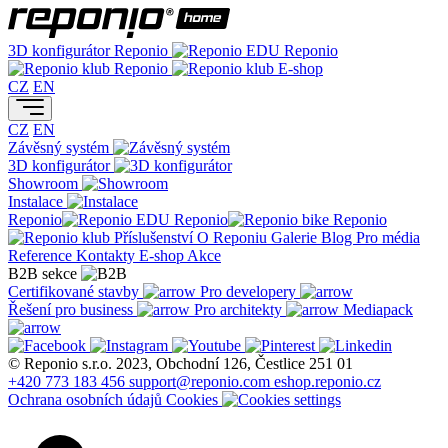
3D konfigurátor
Reponio
Reponio
Reponio
E-shop
CZ
EN
CZ
EN
Závěsný systém
3D konfigurátor
Showroom
Instalace
Reponio
Reponio
Reponio
Příslušenství
O Reponiu
Galerie
Blog
Pro média
Reference
Kontakty
E-shop
Akce
B2B sekce
Certifikované stavby
Pro developery
Řešení pro business
Pro architekty
Mediapack
© Reponio s.r.o. 2023, Obchodní 126, Čestlice 251 01
+420 773 183 456
support@reponio.com
eshop.reponio.cz
Ochrana osobních údajů
Cookies