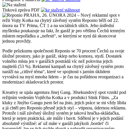
Tisková zpráva PDF
stáhnout
PRAHA, 26. ÚNORA 2024 – Nový reklamní spot v
režii Vojty Kotka na chytrý závěsný systém Reponio běží od 22.
února na TV Prima, ČT 1 a na sociálních sítích. Jeho ústřední
myšlenka poukazuje na fakt, že garáž je pro většinu Čechů temným
místem nepořádku a „neřesti“, se kterými se nyní dá skoncovat
jednou provždy.
Podle průzkumu společnosti Reponio se 70 procent Čechů za svoje
úložné prostory, jako je garáž, sklep nebo komora, stydí. Dostatek
volného místa jen v garážích postrádá víc než polovina jejich
majitelů (53 %). Reklamní kampaň na chytrý závěsný systém proto
naráží na „citlivé téma“, které ve spojitosti s jarním úklidem
vyvstává na mysl mnoha lidem – je čas na pořádnou reorganizaci a
modernizaci skladovacích prostor.
Kreativy se ujala agentura Jinej Gang. 30sekundový spot vznikl pod
režijním vedením Vojtěcha Kotka a v produkci Stink Films. „Za
kluky z Jinýho Gangu jsem šel na jisto, jejich práce se mi vždy líbila
a já chtěl pro Reponio přesně jejich styl – vtipnou, údernou reklamu.
Protože i náš závěsný úložný systém je taková hračka-skládačka,
která je nejen praktická, ale může i bavit. Sdělení je v jejich podání
absolutně výstižné: ať už máte v garáži jakýkoli ‚bordel‘ či
harampádí, lze se jich rychle zbavit a nahradit organizovaným