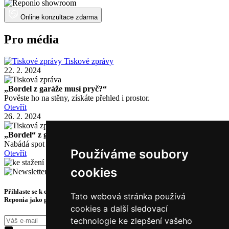
Online konzultace zdarma
Pro média
Tiskové zprávy
22. 2. 2024
„Bordel z garáže musí pryč?“
Pověste ho na stěny, získáte přehled i prostor.
Otevřít
26. 2. 2024
„Bordel“ z garáže musí pryč!“
Nabádá spot Jinýho Gangu v režii Vojty Kotka.
Používáme soubory
Otevřít
files for download
cookies
Přihlaste se k odběru novinek a získejte exkluzivní tipy, slevy a akce ze světa
Tato webová stránka používá
Reponia jako první.
cookies a další sledovací
technologie ke zlepšení vašeho
Přihásit k odběru