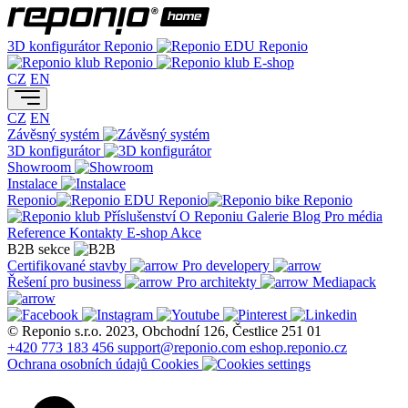
3D konfigurátor
Reponio
Reponio
Reponio
E-shop
CZ
EN
CZ
EN
Závěsný systém
3D konfigurátor
Showroom
Instalace
Reponio
Reponio
Reponio
Příslušenství
O Reponiu
Galerie
Blog
Pro média
Reference
Kontakty
E-shop
Akce
B2B sekce
Certifikované stavby
Pro developery
Řešení pro business
Pro architekty
Mediapack
© Reponio s.r.o. 2023, Obchodní 126, Čestlice 251 01
+420 773 183 456
support@reponio.com
eshop.reponio.cz
Ochrana osobních údajů
Cookies