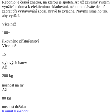
Reponio je česká značka, na kterou je spoleh. Ať už závěsný systém
využíváte doma k efektivnímu skladování, nebo mu dáváte denně
zabrat při vystavování zboží, hravě to zvládne. Navrhli jsme ho tak,
aby vydžel.
Více než
100+
šikovného příslušenství
Více než
15+
stylových barev
Až
200 kg
2
nosnost na m
Až
80 kg
nosnost držáku
Koupit v e-shopu