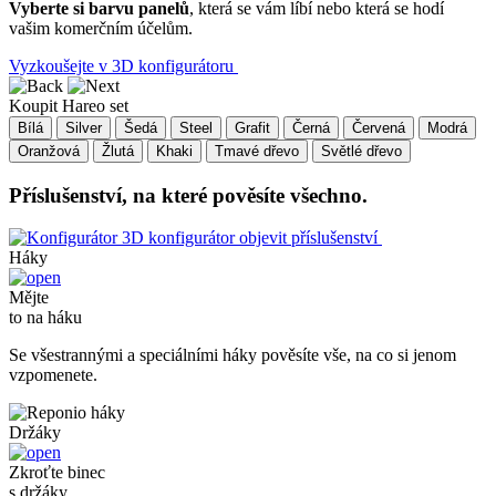
Vyberte si barvu panelů
, která se vám líbí nebo která se hodí
vašim komerčním účelům.
Vyzkoušejte v 3D konfigurátoru
Koupit Hareo set
Bílá
Silver
Šedá
Steel
Grafit
Černá
Červená
Modrá
Oranžová
Žlutá
Khaki
Tmavé dřevo
Světlé dřevo
Příslušenství, na které pověsíte všechno.
3D konfigurátor
objevit příslušenství
Háky
Mějte
to na háku
Se všestrannými a speciálními háky pověsíte vše, na co si jenom
vzpomenete.
Držáky
Zkroťte binec
s držáky