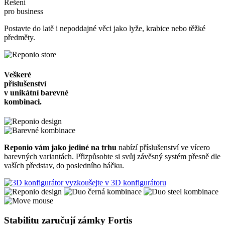
Řešení
pro business
Postavte do latě i nepoddajné věci jako lyže, krabice nebo těžké
předměty.
Veškeré
příslušenství
v unikátní barevné
kombinaci.
Reponio vám jako jediné na trhu
nabízí příslušenství ve vícero
barevných variantách. Přizpůsobte si svůj závěsný systém přesně dle
vaších představ, do posledního háčku.
vyzkoušejte v 3D konfigurátoru
Stabilitu zaručují zámky Fortis