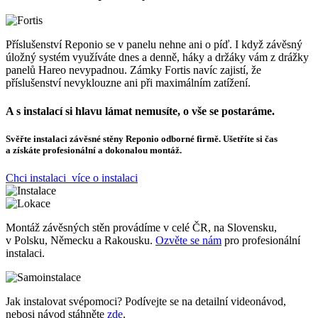
Příslušenství Reponio se v panelu nehne ani o píď. I když závěsný
úložný systém využíváte dnes a denně, háky a držáky vám z drážky
panelů Hareo nevypadnou. Zámky Fortis navíc zajistí, že
příslušenství nevyklouzne ani při maximálním zatížení.
A s instalací si hlavu lámat nemusíte, o vše se postaráme.
Svěřte instalaci závěsné stěny
Reponio odborné firmě. Ušetříte si čas
a získáte profesionální a dokonalou montáž.
Chci instalaci
více o instalaci
Montáž závěsných stěn
provádíme v celé ČR, na Slovensku,
v Polsku, Německu a Rakousku.
Ozvěte se nám
pro profesionální
instalaci.
Jak instalovat svépomoci?
Podívejte se na detailní videonávod,
nebosi návod stáhněte
zde
.