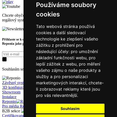
Používáme soubory
cookies
Chcete obyčejné poličky, nebo raději variabilní a všestranný
regálový systém?
Tato webová stránka používá
cookies a další sledovací
technologie ke zlepšení vašeho
Přihlaste se k odběru novinek a získejte exkluzivní tipy, slevy a akce ze světa
Reponia jako první.
zážitku z prohlížení pro
následující účely:
pro umožnění
Přihásit k odběru
základní funkčnosti webu
,
pro
lepší zážitek z webu
,
pro měření
Souhlasím se zpracováním
osobních údajů
za účelem kontaktování.
vašeho zájmu o naše produkty a
služby a pro personalizaci
marketingových interakcí
,
chcete-
Závěsný systém
3D konfigurátor
li zobrazovat reklamy které jsou
Showroom
pro vás relevantnější
.
Instalace
Reponio
Příslušenství
O Reponiu
Galerie
Blog
Pro média
Reference
Kontakty
E-shop
Akce
Souhlasím
B2B sekce
Certifikované stavby
Pro developery