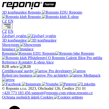
3D konfigurátor
Reponio
Reponio
Reponio
E-shop
CZ
EN
CZ
EN
Závěsný systém
3D konfigurátor
Showroom
Instalace
Reponio
Reponio
Reponio
Příslušenství
O Reponiu
Galerie
Blog
Pro média
Reference
Kontakty
E-shop
Akce
B2B sekce
Certifikované stavby
Pro developery
Řešení pro business
Pro architekty
Mediapack
© Reponio s.r.o. 2023, Obchodní 126, Čestlice 251 01
+420 773 183 456
support@reponio.com
eshop.reponio.cz
Ochrana osobních údajů
Cookies