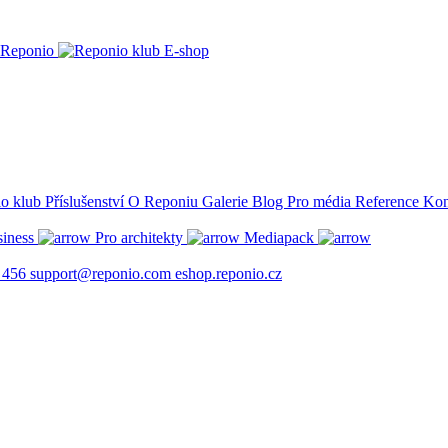
Reponio
E-shop
Příslušenství
O Reponiu
Galerie
Blog
Pro média
Reference
Kon
siness
Pro architekty
Mediapack
 456
support@reponio.com
eshop.reponio.cz