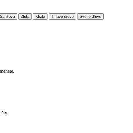
Oranžová
Žlutá
Khaki
Tmavé dřevo
Světlé dřevo
omenete.
měty.