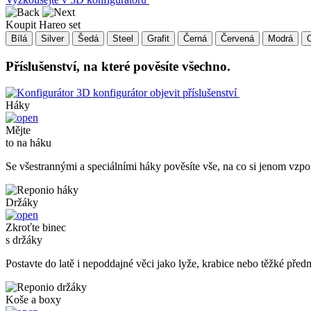
Koupit Hareo set
Bílá
Silver
Šedá
Steel
Grafit
Černá
Červená
Modrá
Příslušenství, na které pověsíte všechno.
3D konfigurátor
objevit příslušenství
Háky
Mějte
to na háku
Se všestrannými a speciálními háky pověsíte vše, na co si jenom vzp
Držáky
Zkroťte binec
s držáky
Postavte do latě i nepoddajné věci jako lyže, krabice nebo těžké před
Koše a boxy