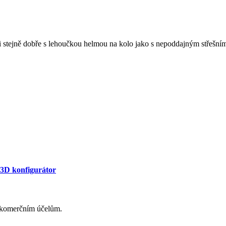
i stejně dobře s lehoučkou helmou na kolo jako s nepoddajným střešní
3D konfigurátor
im komerčním účelům.