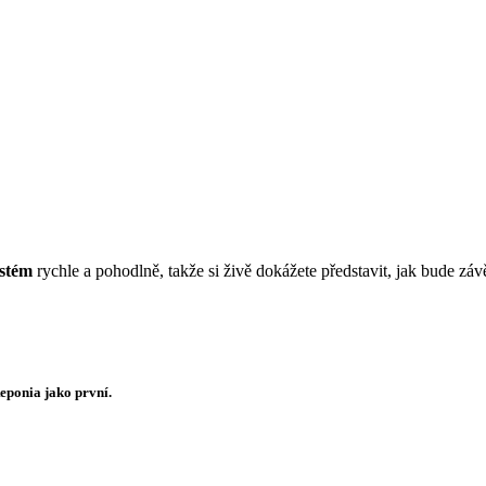
ystém
rychle a pohodlně, takže si živě dokážete představit, jak bude zá
Reponia jako první.