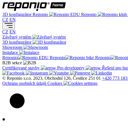
3D konfigurátor
Reponio
Reponio
CZ
EN
CZ
EN
Závěsný systém
3D konfigurátor
Showroom
Instalace
Reponio
Reponio
Reponio
B2B sekce
Certifikované stavby
Pro developery
Řešení pro bu
© Reponio s.r.o. 2023, Obchodní 126, Čestlice 251 01
+420 773 183
Ochrana osobních údajů
Cookies