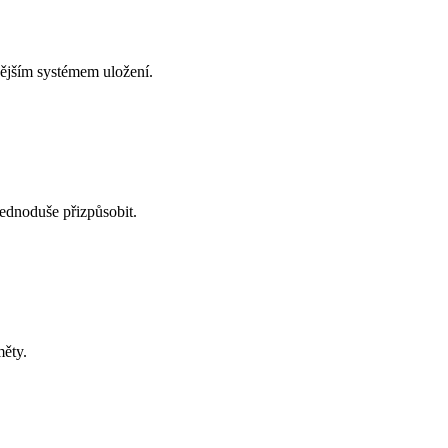
ějším systémem uložení.
jednoduše přizpůsobit.
měty.