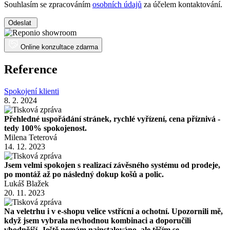
Souhlasím se zpracováním
osobních údajů
za účelem kontaktování.
Odeslat
Online konzultace zdarma
Reference
Spokojení klienti
8. 2. 2024
Přehledné uspořádání stránek, rychlé vyřízení, cena příznivá -
tedy 100% spokojenost.
Milena Teterová
14. 12. 2023
Jsem velmi spokojen s realizací závěsného systému od prodeje,
po montáž až po následný dokup košů a polic.
Lukáš Blažek
20. 11. 2023
Na veletrhu i v e-shopu velice vstřícní a ochotní. Upozornili mě,
když jsem vybrala nevhodnou kombinaci a doporučili
vhodnější. Ještě nemám nainstalováno, ale těším se.