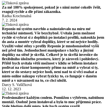
Za mě 100% spokojenost, pokud je s nimi nutné cokoliv řešit,
reagují rychle a dle přání zákazníka.
Radka Krochmalná
7. 2. 2024
Reponio mi systém navrhlo a nainstalovalo na míru mé
technické místnosti. Vše bezchybně. Uvítala jsem možnost
rychle si vybrat si z doplňků po instalaci profilů, nakoukla jsem
do auta a montér vybral doplňky, které se mi nejvíce hodily.
Využití volné stěny s profily Reponio je mnohonásobně vyšší
než před tím. Jednoduchost manipulace s háčky a jinými
doplňky na stěně je skvělá. Celkově je to skvělá investice do
flexibilního úložného prostoru, který je zároveň i pohledový.
Příště bych uvítala větší možnost v klidu se během instalace
podívat na různé komponenty přímo na místě a vybrat si ty,
které se do sestavy nejvíce hodí, není nad to si věci osahat a
místo online nákupu vybrat fyzicky to, co funguje v daném
místě a v návaznosti na to, co chci uložit.
Darcy S. Vašíčková
12. 12. 2023
Profesionálové každým coulem. Pomůžou s výběrem, nabídnou
montáž. Osobně jsem instaloval a byla to moc příjemná práce.
Stále hledám další místa, kde bych systém využil.