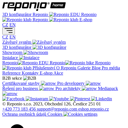
3D konfigurátor
Reponio
Reponio
Reponio
E-shop
CZ
EN
CZ
EN
Závěsný systém
3D konfigurátor
Showroom
Instalace
Reponio
Reponio
Reponio
Příslušenství
O Reponiu
Galerie
Blog
Pro média
Reference
Kontakty
E-shop
Akce
B2B sekce
Certifikované stavby
Pro developery
Řešení pro business
Pro architekty
Mediapack
© Reponio s.r.o. 2023, Obchodní 126, Čestlice 251 01
+420 773 183 456
support@reponio.com
eshop.reponio.cz
Ochrana osobních údajů
Cookies