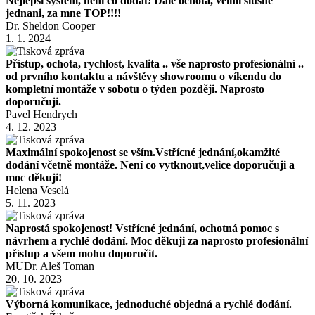
Nejlepsi system, neni co dodat! Dale ochota, velmi slusne
jednani, za mne TOP!!!!
Dr. Sheldon Cooper
1. 1. 2024
Přístup, ochota, rychlost, kvalita .. vše naprosto profesionální ..
od prvního kontaktu a návštěvy showroomu o víkendu do
kompletní montáže v sobotu o týden později. Naprosto
doporučuji.
Pavel Hendrych
4. 12. 2023
Maximální spokojenost se vším.Vstřícné jednání,okamžité
dodání včetně montáže. Není co vytknout,velice doporučuji a
moc děkuji!
Helena Veselá
5. 11. 2023
Naprostá spokojenost! Vstřícné jednání, ochotná pomoc s
návrhem a rychlé dodání. Moc děkuji za naprosto profesionální
přístup a všem mohu doporučit.
MUDr. Aleš Toman
20. 10. 2023
Výborná komunikace, jednoduché objedná a rychlé dodání.