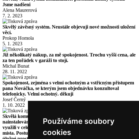
Jsme nadšeni
Alena Maurerová
7. 2. 2023
Skvělý závěsný systém. Neustále objevuji nové možnosti uložení
věcí.
Prokop Homola
5. 1. 2023
Již několikatý nákup, za mě spokojenost. Trochu vyšší cena, ale
za ten pořádek v garáži to stojí.
Michal Bunat
28. 11. 2022
Spokojenost, zejména s velmi ochotným a vstřícným přístupem
pana Nováčka, se kterým jsem objednávku konzultoval
telefonicky. Velmi ochotný. děkuji
Josef Černý
1. 10. 2022
Skvělá komunikace a ochota. Vše rychle dodáno a kompletně
Používáme soubory
nainstalováno. Jsem velmi spokojen a nakonec jsme Reponio
využili v celé naší tělocvičně, kde nám šetří obrovské množství
cookies
místa. Postupně se chystáme tímto systémem vybavit veškeré
úložné prostory.