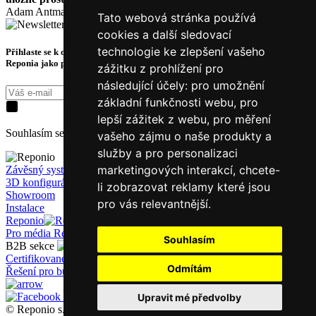
Adam Antmann
Tato webová stránka používá
cookies a další sledovací
technologie ke zlepšení vašeho
Přihlaste se k odběru novinek a získejte exkluzivní tipy, slevy a akce ze světa
Reponia jako první.
zážitku z prohlížení pro
následující účely:
pro umožnění
Přihásit k odběru
základní funkčnosti webu
,
pro
lepší zážitek z webu
,
pro měření
Souhlasím se zpracováním
osobních údajů
za účelem kontaktování.
vašeho zájmu o naše produkty a
služby a pro personalizaci
marketingových interakcí
,
chcete-
Závěsný systém
3D konfigurátor
li zobrazovat reklamy které jsou
Showroom
pro vás relevantnější
.
Instalace
Reponio
Příslušenství
O Reponiu
Galerie
Blog
Pro média
Reference
Kontakty
E-shop
Akce
Souhlasím
B2B sekce
Certifikované stavby
Pro developery
Odmítám
Řešení pro business
Pro architekty
Mediapack
Upravit mé předvolby
© Reponio s.r.o. 2023, Obchodní 126, Čestlice 251 01