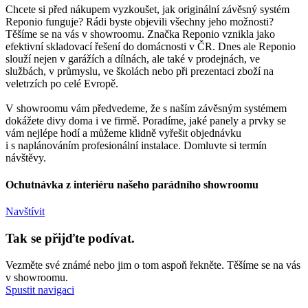
Chcete si před nákupem vyzkoušet, jak originální závěsný systém
Reponio funguje? Rádi byste objevili všechny jeho možnosti?
Těšíme se na vás v showroomu. Značka Reponio vznikla jako
efektivní skladovací řešení do domácnosti v ČR. Dnes ale Reponio
slouží nejen v garážích a dílnách, ale také v prodejnách, ve
službách, v průmyslu, ve školách nebo při prezentaci zboží na
veletrzích po celé Evropě.
V showroomu vám předvedeme, že s naším závěsným systémem
dokážete divy doma i ve firmě. Poradíme, jaké panely a prvky se
vám nejlépe hodí a můžeme klidně vyřešit objednávku
i s naplánováním profesionální instalace. Domluvte si termín
návštěvy.
Ochutnávka z interiéru našeho parádního showroomu
Navštívit
Tak se přijďte podívat.
Vezměte své známé nebo jim o tom aspoň řekněte. Těšíme se na vás
v showroomu.
Spustit navigaci