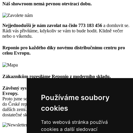
Náš showroom nemá pevnou otevírací dobu.
Nejjednodušší je nám zavolat na číslo 773 183 456
a domluvit se.
Rádi vás přivítáme, kdykoliv se vám to bude hodit. Klidně večer
nebo o víkendu.
Reponio pro každého díky novému distribučnímu centru pro
celou Evropu.
Zákazníkům rozesíláme Reponio z moderního skladu.
Závěsný systém Reponio využívají zákazníci z celé střední
Evropy.
Používáme soubory
Proto jsme se přestěhovali do skladu, ze kterého proudí objednávky
do České republiky, Slovenska, Polska, Rakouska nebo Německa a
cookies
dalších zemí. Důležité je, že máme pro všechny zákazníky
dostatečné skladové zásoby.
Tato webová stránka používá
cookies a další sledovací