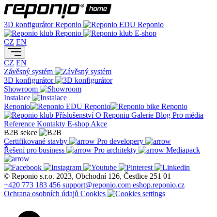
3D konfigurátor
Reponio
Reponio
Reponio
E-shop
CZ
EN
CZ
EN
Závěsný systém
3D konfigurátor
Showroom
Instalace
Reponio
Reponio
Reponio
Příslušenství
O Reponiu
Galerie
Blog
Pro média
Reference
Kontakty
E-shop
Akce
B2B sekce
Certifikované stavby
Pro developery
Řešení pro business
Pro architekty
Mediapack
© Reponio s.r.o. 2023, Obchodní 126, Čestlice 251 01
+420 773 183 456
support@reponio.com
eshop.reponio.cz
Ochrana osobních údajů
Cookies