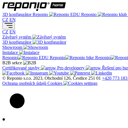
3D konfigurátor
Reponio
Reponio
CZ
EN
CZ
EN
Závěsný systém
3D konfigurátor
Showroom
Instalace
Reponio
Reponio
Reponio
B2B sekce
Certifikované stavby
Pro developery
Řešení pro bu
© Reponio s.r.o. 2023, Obchodní 126, Čestlice 251 01
+420 773 183
Ochrana osobních údajů
Cookies