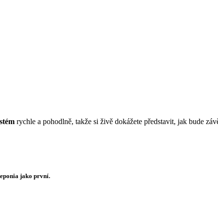
ystém
rychle a pohodlně, takže si živě dokážete představit, jak bude zá
Reponia jako první.