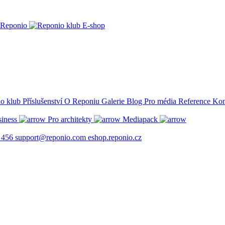
Reponio
E-shop
Příslušenství
O Reponiu
Galerie
Blog
Pro média
Reference
Kon
siness
Pro architekty
Mediapack
 456
support@reponio.com
eshop.reponio.cz