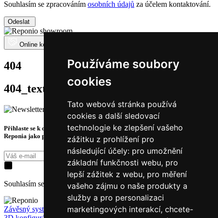
Souhlasím se zpracováním
osobních údajů
za účelem kontaktování.
Odeslat
Online konzultace zdarma
Používáme soubory
404
cookies
404_text
Tato webová stránka používá
cookies a další sledovací
technologie ke zlepšení vašeho
Přihlaste se k odběru novinek a získejte exkluzivní tipy, slevy a akce ze světa
Reponia jako první.
zážitku z prohlížení pro
následující účely:
pro umožnění
Přihásit k odběru
základní funkčnosti webu
,
pro
lepší zážitek z webu
,
pro měření
Souhlasím se zpracováním
osobních údajů
za účelem kontaktování.
vašeho zájmu o naše produkty a
služby a pro personalizaci
marketingových interakcí
,
chcete-
Závěsný systém
3D konfigurátor