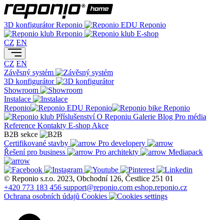
3D konfigurátor
Reponio
Reponio
Reponio
E-shop
CZ
EN
CZ
EN
Závěsný systém
3D konfigurátor
Showroom
Instalace
Reponio
Reponio
Reponio
Příslušenství
O Reponiu
Galerie
Blog
Pro média
Reference
Kontakty
E-shop
Akce
B2B sekce
Certifikované stavby
Pro developery
Řešení pro business
Pro architekty
Mediapack
© Reponio s.r.o. 2023, Obchodní 126, Čestlice 251 01
+420 773 183 456
support@reponio.com
eshop.reponio.cz
Ochrana osobních údajů
Cookies